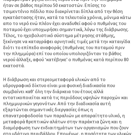
ήταν σε βάθος περίπου 50 εκατοστών. Επίσης το
τσιμεντένιο πέδιλο που διακρίνεται δίπλα από την θέση
εγκατάστασης ήταν, κατά τα τελευταία χρόνια, μόνιμα κάτω
απο το νερό ενώ πλέον έχει αναδυθεί αφού ο πυθμένας του
ποταμού έχει υποχωρήσει σημαντικά, λόγω της διάβρωσης.
Τέλος, το ηχοβολιστικό σύστημα μέτρησης στάθμης,
ξεκίνησε να καταγράφει αρνητικές τιμές μετά την καταιγίδα
διότι το επίπεδο αναφοράς (πυθμένας του ποταμού πριν
την πλημμύρα) επί του οποίου υπολογιζόνταν το βάθος
νερού άλλαξε, αφού ‘κατέβηκε’ ο πυθμένας κατά περίπου 80
εκατοστά.
Η διάβρωση και στερεομεταφορά υλικών από το
υδρογραφικό δίκτυο είναι μια φυσική διαδικασία που
συμβαίνει καθ’ όλη την διάρκεια του έτους αλλά
εντατικοποιείται κατά τις περιόδους υψηλών παροχών και
πλημμυρικών γεγονότων. Από την διαδικασία αυτή
εξαρτώνται σημαντικές διεργασίες όπως η
επανατροφοδοσία των παραλιών με απαραίτητο υλικό, η
μεταφορά θρεπτικών αλάτων στην παράκτια ζώνη και η
διαμόρφωση των ενδιαιτημάτων των οργανισμών που ζουν
στο υδάτινο περιβάλλον. Επομένως, η ποσότητα των υλικών