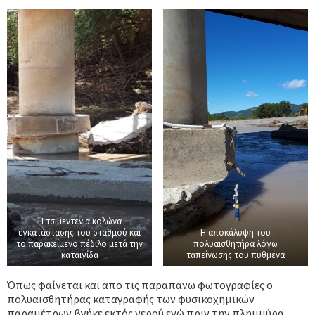
Η τσιμεντένια κολώνα
εγκατάστασης του σταθμού και
Η αποκάλυψη του
το παρακείμενο πέδιλο μετά την
πολυαισθητήρα λόγω
καταιγίδα
ταπείνωσης του πυθμένα
Όπως φαίνεται και απο τις παραπάνω φωτογραφίες ο
πολυαισθητήρας καταγραφής των φυσικοχημικών
παραμέτρων βγήκε εκτός νερού ενώ πριν την πλημμύρα