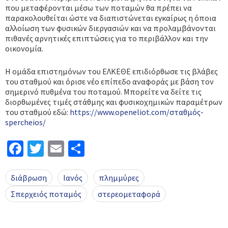
που μεταφέρονται μέσω των ποταμών θα πρέπει να
παρακολουθείται ώστε να διαπιστώνεται εγκαίρως η όποια
αλλοίωση των φυσικών διεργασιών και να προλαμβάνονται
πιθανές αρνητικές επιπτώσεις για το περιβάλλον και την
οικονομία.
Η ομάδα επιστημόνων του ΕΛΚΕΘΕ επιδιόρθωσε τις βλάβες
του σταθμού και όρισε νέο επίπεδο αναφοράς με βάση τον
σημερινό πυθμένα του ποταμού. Μπορείτε να δείτε τις
διορθωμένες τιμές στάθμης και φυσικοχημικών παραμέτρων
του σταθμού εδώ:
https://www.openeliot.com/σταθμός-
spercheios/
Facebook
Twitter
Email
Μοιραστείτε
διάβρωση
Ιανός
πλημμύρες
Σπερχειός ποταμός
στερεομεταφορά