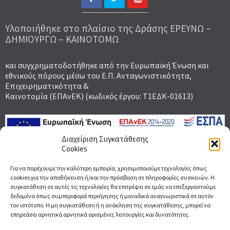
Υλοποιήθηκε στο πλαίσιο της Δράσης ΕΡΕΥΝΩ –
ΔΗΜΙΟΥΡΓΩ – ΚΑΙΝΟΤΟΜΩ
και συγχρηματοδοτήθηκε από την Ευρωπαϊκή Ένωση και
εθνικούς πόρους μέσω του Ε.Π. Ανταγωνιστικότητα,
Επιχειρηματικότητα &
Καινοτομία (ΕΠΑνΕΚ) (κωδικός έργου: Τ1ΕΔΚ-01613)
Διαχείριση Συγκατάθεσης
Cookies
Γραφτείτε στο Newsletter για να μαθαίνετε
Για να παρέχουμε την καλύτερη εμπειρία, χρησιμοποιούμε τεχνολογίες όπως
πρώτοι τα νέα μας
cookies για την αποθήκευση ή/και την πρόσβαση σε πληροφορίες συσκευών. Η
συγκατάθεση σε αυτές τις τεχνολογίες θα επιτρέψει σε εμάς να επεξεργαστούμε
Email
δεδομένα όπως συμπεριφορά περιήγησης ή μοναδικά αναγνωριστικά σε αυτόν
τον ιστότοπο. Η μη συγκατάθεση ή η ανάκληση της συγκατάθεσης, μπορεί να
επηρεάσει αρνητικά αρνητικά ορισμένες λειτουργίες και δυνατότητες.