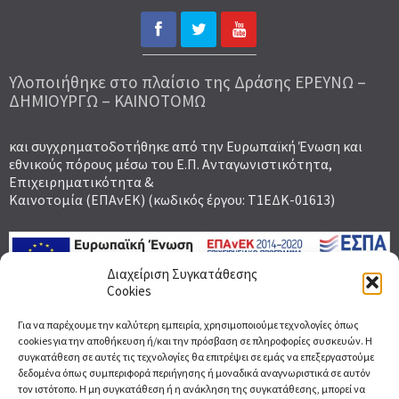
Υλοποιήθηκε στο πλαίσιο της Δράσης ΕΡΕΥΝΩ –
ΔΗΜΙΟΥΡΓΩ – ΚΑΙΝΟΤΟΜΩ
και συγχρηματοδοτήθηκε από την Ευρωπαϊκή Ένωση και
εθνικούς πόρους μέσω του Ε.Π. Ανταγωνιστικότητα,
Επιχειρηματικότητα &
Καινοτομία (ΕΠΑνΕΚ) (κωδικός έργου: Τ1ΕΔΚ-01613)
Διαχείριση Συγκατάθεσης
Cookies
Γραφτείτε στο Newsletter για να μαθαίνετε
Για να παρέχουμε την καλύτερη εμπειρία, χρησιμοποιούμε τεχνολογίες όπως
πρώτοι τα νέα μας
cookies για την αποθήκευση ή/και την πρόσβαση σε πληροφορίες συσκευών. Η
συγκατάθεση σε αυτές τις τεχνολογίες θα επιτρέψει σε εμάς να επεξεργαστούμε
Email
δεδομένα όπως συμπεριφορά περιήγησης ή μοναδικά αναγνωριστικά σε αυτόν
τον ιστότοπο. Η μη συγκατάθεση ή η ανάκληση της συγκατάθεσης, μπορεί να