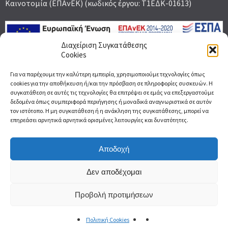
Καινοτομία (ΕΠΑνΕΚ) (κωδικός έργου: Τ1ΕΔΚ-01613)
Διαχείριση Συγκατάθεσης
Cookies
Γραφτείτε στο Newsletter για να μαθαίνετε
Για να παρέχουμε την καλύτερη εμπειρία, χρησιμοποιούμε τεχνολογίες όπως
πρώτοι τα νέα μας
cookies για την αποθήκευση ή/και την πρόσβαση σε πληροφορίες συσκευών. Η
συγκατάθεση σε αυτές τις τεχνολογίες θα επιτρέψει σε εμάς να επεξεργαστούμε
Email
δεδομένα όπως συμπεριφορά περιήγησης ή μοναδικά αναγνωριστικά σε αυτόν
τον ιστότοπο. Η μη συγκατάθεση ή η ανάκληση της συγκατάθεσης, μπορεί να
επηρεάσει αρνητικά αρνητικά ορισμένες λειτουργίες και δυνατότητες.
Αποδοχή
Δεν αποδέχομαι
Προβολή προτιμήσεων
© Open ELIoT 2026
Πολιτική Cookies